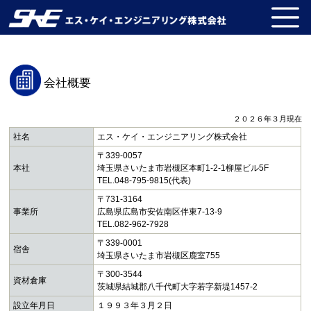
会社概要
２０２６年３月現在
社名
エス・ケイ・エンジニアリング株式会社
〒339-0057
本社
埼玉県さいたま市岩槻区本町1-2-1柳屋ビル5F
TEL.048-795-9815(代表)
〒731-3164
事業所
広島県広島市安佐南区伴東7-13-9
TEL.082-962-7928
〒339-0001
宿舎
埼玉県さいたま市岩槻区鹿室755
〒300-3544
資材倉庫
茨城県結城郡八千代町大字若字新堤1457-2
設立年月日
１９９３年３月２日